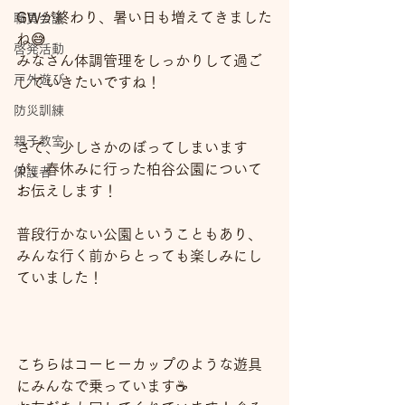
GWが終わり、暑い日も増えてきました
職員会議
ね😅
啓発活動
みなさん体調管理をしっかりして過ご
戸外遊び
していきたいですね！
防災訓練
親子教室
さて、少しさかのぼってしまいます
が、春休みに行った柏谷公園について
保護者
お伝えします！
普段行かない公園ということもあり、
みんな行く前からとっても楽しみにし
ていました！
こちらはコーヒーカップのような遊具
にみんなで乗っています☕