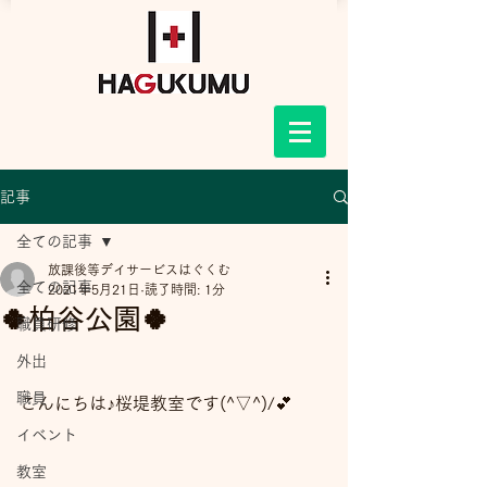
記事
全ての記事
放課後等デイサービスはぐくむ
全ての記事
2021年5月21日
読了時間: 1分
🍀柏谷公園🍀
職員研修
外出
職員
こんにちは♪桜堤教室です(^▽^)/💕
イベント
教室