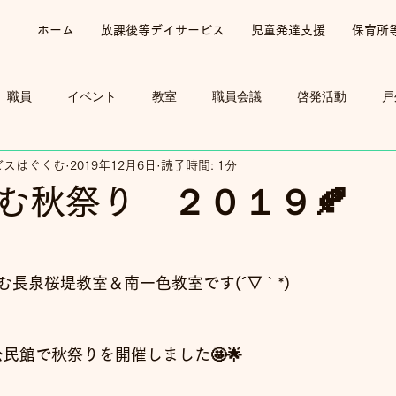
ホーム
放課後等デイサービス
児童発達支援
保育所
職員
イベント
教室
職員会議
啓発活動
戸
ビスはぐくむ
2019年12月6日
読了時間: 1分
くむ秋祭り ２０１９🍂
長泉桜堤教室＆南一色教室です(´▽｀*)
公民館で秋祭りを開催しました🤩🌟