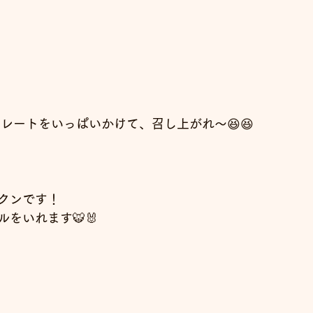
コレートをいっぱいかけて、召し上がれ～
😆😆
クンです！
ルをいれます
🐯🐰