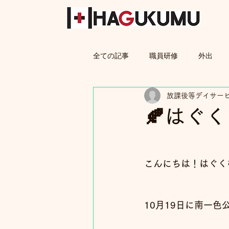
全ての記事
職員研修
外出
放課後等デイサー
親子教室
保護者
🍂はぐ
こんにちは！はぐくむ
10月19日に南一色