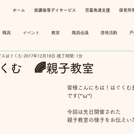
ホーム
放課後等デイサービス
児童発達支援
保育所
職員
イベント
教室
職員会議
啓発活動
戸
ビスはぐくむ
2017年12月18日
読了時間: 1分
ぐくむ 🌈親子教室
皆様こんにちは！はぐくむ
です(*'ω'*)
今回は先日開催された
親子教室の様子をお伝えい