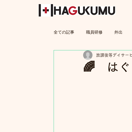
全ての記事
職員研修
外出
放課後等デイサー
親子教室
保護者
🌈 は