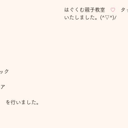
はぐくむ親子教室　
♡
　タ
いたしました。(^▽^)/
ック
ケア
　　を行いました。