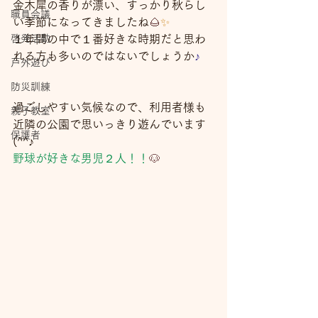
金木犀の香りが漂い、すっかり秋らし
職員会議
い季節になってきましたね
🌰
✨
啓発活動
１年間の中で１番好きな時期だと思わ
れる方も多いのではないでしょうか
♪
戸外遊び
防災訓練
過ごしやすい気候なので、利用者様も
親子教室
近隣の公園で思いっきり遊んでいます
保護者
(^^♪
野球が好きな男児２人！！
🐶