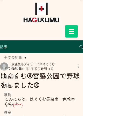
記事
全ての記事
放課後等デイサービスはぐくむ
全ての記事
2017年10月3日
読了時間: 1分
はぐくむ⚾宮脇公園で野球
職員研修
をしました⚾
外出
職員
こんにちは、はぐくむ長泉南一色教室
イベント
です
(*^^*)
教室