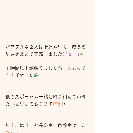
パワフルな２人は上達も早く、成長の
早さを改めて実感しました
(＾ω＾)
☘
✨✨
１時間以上頑張りましたねー
☆
とって
も上手でした
😃
他のスポーツも一緒に取り組んでいき
たいと思っております
(*‘∀‘)
♪
以上、はぐくむ長泉南一色教室でした
('ω')ノ