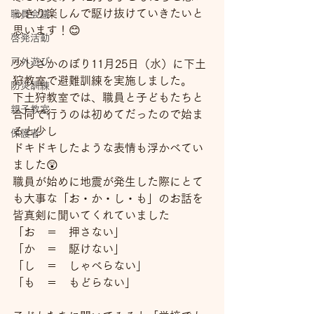
っきり楽しんで駆け抜けていきたいと
職員会議
思います！😊
啓発活動
戸外遊び
少しさかのぼり11月25日（水）に下土
狩教室で避難訓練を実施しました。
防災訓練
下土狩教室では、職員と子どもたちと
親子教室
合同で行うのは初めてだったので始ま
ると少し
保護者
ドキドキしたような表情も浮かべてい
ました😲
職員が始めに地震が発生した際にとて
も大事な「お・か・し・も」のお話を
皆真剣に聞いてくれていました
「お　＝　押さない」
「か　＝　駆けない」
「し　＝　しゃべらない」
「も　＝　もどらない」