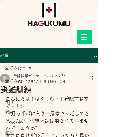
記事
全ての記事
放課後等デイサービスはぐくむ
全ての記事
2020年12月17日
読了時間: 2分
避難訓練
職員研修
こんにちは！はぐくむ下土狩駅前教室
外出
です！✨
職員
12月も半ばに入り一層寒さが増してき
ましたが、皆様体調は崩されていませ
イベント
んでしょうか?
教室
寒さに負けず12月も子どもたちと思い