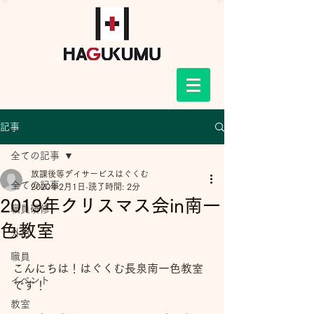
記事
全ての記事
放課後等デイサービスはぐくむ
全ての記事
2020年2月1日
読了時間: 2分
2019年クリスマス会in南一
職員研修
色教室
外出
職員
こんにちは！はぐくむ長泉南一色教室
イベント
です！
教室