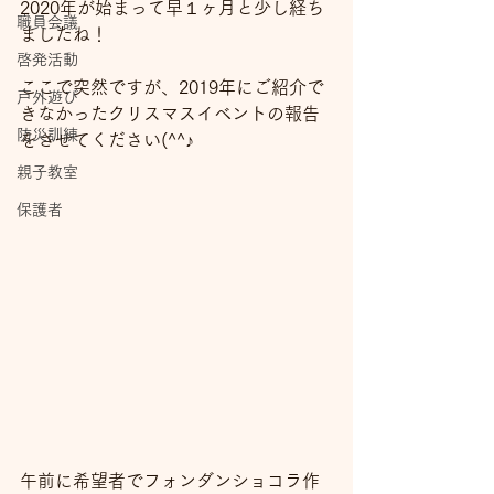
2020年が始まって早１ヶ月と少し経ち
職員会議
ましたね！
啓発活動
ここで突然ですが、2019年にご紹介で
戸外遊び
きなかったクリスマスイベントの報告
防災訓練
をさせてください(^^♪
親子教室
保護者
午前に希望者でフォンダンショコラ作