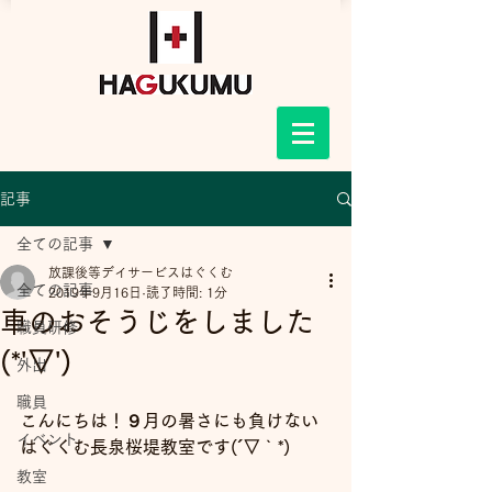
記事
全ての記事
放課後等デイサービスはぐくむ
全ての記事
2019年9月16日
読了時間: 1分
車のおそうじをしました
職員研修
(*'▽')
外出
職員
こんにちは！９月の暑さにも負けない
イベント
はぐくむ長泉桜堤教室です(´▽｀*)
教室