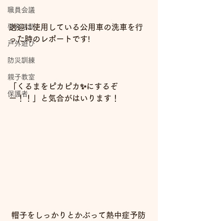
職員会議
啓発活動
送迎に使用している公用車の洗車を行
った時のレポートです!
戸外遊び
防災訓練
親子教室
「くるまをピカピカ✨にするぞ
保護者
ー！！」と気合がはいります！
帽子をしっかりとかぶって熱中症予防