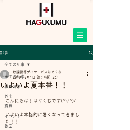
記事
全ての記事
放課後等デイサービスはぐくむ
全ての記事
2019年8月1日
読了時間: 2分
いよいよ夏本番！！
職員研修
外出
こんにちは！はぐくむです(^▽^)/
職員
いよいよ本格的に暑くなってきまし
イベント
た！！
教室