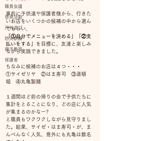
職員会議
事前に子供達や保護者様から、行きた
啓発活動
いお店をいくつかの候補の中から選ん
戸外遊び
でもらい、
「①自分でメニューを決める」「②支
防災訓練
払いをする」
を目標に、友達と楽しみ
親子教室
ながら実践できました。
保護者
ちなみに候補のお店は４つ・・・
①サイゼリヤ　②はま寿司　③道頓
堀　④丸亀製麺
１週間ほど前の帰りの会で子供たちに
集計をとることになり、どの店に人気
が集まるのかなー?
と職員もワクワクしながら見守りまし
た。結果、サイゼ・はま寿司・が、ま
んべんなく人気、意外にも丸亀は数名