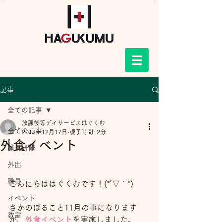
記事
全ての記事
放課後等デイサービスはぐくむ
全ての記事
2018年12月17日
読了時間: 2分
外食イベント
職員研修
外出
職員
こんにちははぐくむです！(*´▽｀*)
イベント
さかのぼること11月の事になります
教室
が、
外食イベント
を実施しました。