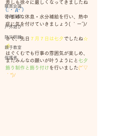
差しも徐々に厳しくなってきましたね
職員会議
(; ･`д･´)
啓発活動
小まめな休息・水分補給を行い、熱中
症に気を付けていきましょう( ｀ー´)/
戸外遊び
防災訓練
さて、先日
７月７日は七夕
でしたね
☆
彡
親子教室
はぐくむでも行事の雰囲気が楽しめ、
保護者
またみんなの願いが叶うようにと
七夕
飾り制作と飾り付け
を行いました
(*´▽
｀*)/