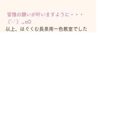
皆様の願いが叶いますように・・・
（´-`）.｡oO
以上、はぐくむ長泉南一色教室でした
(∩´∀｀)∩
すべて表示
最新記事