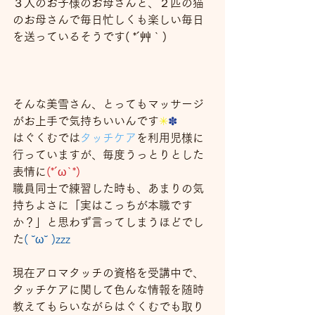
３人のお子様のお母さんと、２匹の猫
のお母さんで毎日忙しくも楽しい毎日
を送っているそうです( *´艸｀)
そんな美雪さん、とってもマッサージ
がお上手で気持ちいいんです
✳
✽
はぐくむでは
タッチケア
を利用児様に
行っていますが、毎度うっとりとした
表情に
(*´ω`*)
職員同士で練習した時も、あまりの気
持ちよさに「実はこっちが本職です
か？」と思わず言ってしまうほどでし
た
( ˘ω˘ )zzz
現在アロマタッチの資格を受講中で、
タッチケアに関して色んな情報を随時
教えてもらいながらはぐくむでも取り