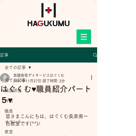
記事
全ての記事
放課後等デイサービスはぐくむ
全ての記事
2017年11月27日
読了時間: 2分
はぐくむ♥職員紹介パート
職員研修
５♥
外出
職員
皆さまこんにちは、はぐくむ長泉南一
イベント
色教室です(^^)/
教室