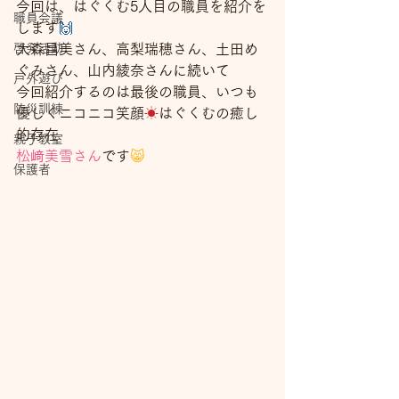
今回は、はぐくむ5人目の職員を紹介を
職員会議
します
🙌
啓発活動
大森昌美さん、高梨瑞穂さん、土田め
ぐみさん、山内綾奈さんに続いて
戸外遊び
今回紹介するのは最後の職員、いつも
防災訓練
優しくニコニコ笑顔
☀
はぐくむの癒し
的存在
親子教室
松﨑美雪さん
です
😸
保護者