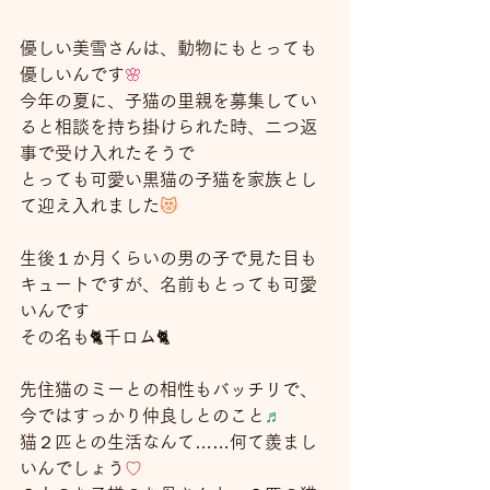
優しい美雪さんは、動物にもとっても
優しいんです
🌸
今年の夏に、子猫の里親を募集してい
ると相談を持ち掛けられた時、二つ返
事で受け入れたそうで
とっても可愛い黒猫の子猫を家族とし
て迎え入れました
😻
生後１か月くらいの男の子で見た目も
キュートですが、名前もとっても可愛
いんです
その名も🐈千ロム🐈
先住猫のミーとの相性もバッチリで、
今ではすっかり仲良しとのこと
♬
猫２匹との生活なんて……何て羨まし
いんでしょう
♡