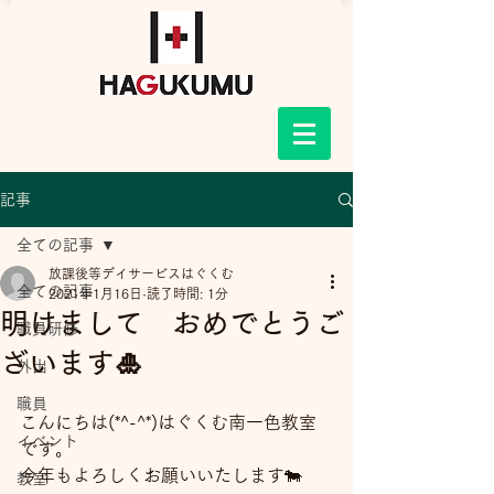
記事
全ての記事
放課後等デイサービスはぐくむ
全ての記事
2021年1月16日
読了時間: 1分
明けまして おめでとうご
職員研修
ざいます🎍
外出
職員
こんにちは(*^-^*)はぐくむ南一色教室
イベント
です。
今年もよろしくお願いいたします🐄
教室