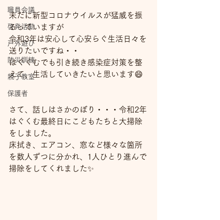
職員会議
未だに新型コロナウイルスが猛威を振
啓発活動
るっていますが
令和3年は安心して心安らぐ生活日々を
戸外遊び
送りたいですね・・
防災訓練
はぐくむでも引き続き感染症対策を整
えて、生活していきたいと思います😄
親子教室
保護者
さて、話しはさかのぼり・・・令和2年
はぐくむ最終日にこどもたちと大掃除
をしました。
床拭き、エアコン、窓など様々な箇所
を数人ずつに分かれ、1人ひとり進んで
掃除をしてくれました✨