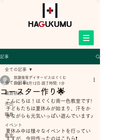
記事
全ての記事
放課後等デイサービスはぐくむ
全ての記事
2021年8月12日
読了時間: 1分
コースター作り🌟
職員研修
こんにちは！はぐくむ南一色教室です!
外出
子どもたちは夏休みが始まり、汗をか
職員
きながらも元気いっぱい遊んでいます♪
イベント
夏休み中は様々なイベントを行ってい
教室
ますが、今回作ったのはこちら❗️