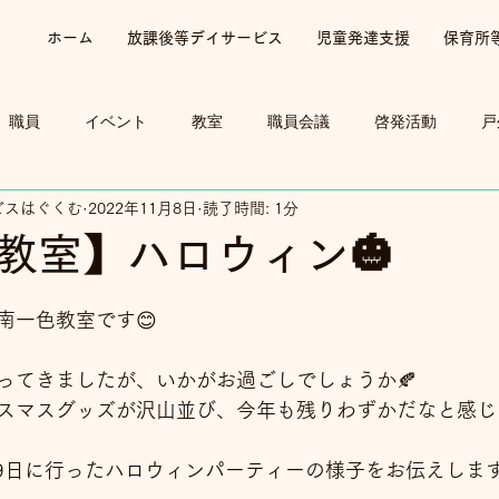
ホーム
放課後等デイサービス
児童発達支援
保育所
職員
イベント
教室
職員会議
啓発活動
戸
ビスはぐくむ
2022年11月8日
読了時間: 1分
教室】ハロウィン🎃
南一色教室です😊
ってきましたが、いかがお過ごしでしょうか🍂
スマスグッズが沢山並び、今年も残りわずかだなと感じ
29日に行ったハロウィンパーティーの様子をお伝えしま