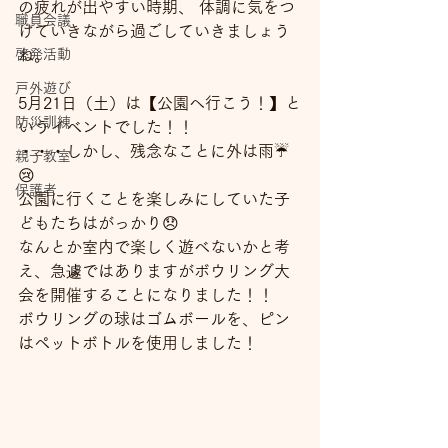
の疲れが出やすい時期、 体調に気をつ
職員会議
けていきながら過ごしていきましょう
啓発活動
ね。
戸外遊び
5月21日（土）は【公園へ行こう！】と
防災訓練
いうイベントでした！！
・・・しかし、残念なことに外は雨☔
親子教室
😢
保護者
公園に行くことを楽しみにしていた子
どもたちはがっかり😞
なんとか室内で楽しく遊べないかと考
え、急遽ではありますがボウリング大
会を開催することになりました！！
ボウリングの球はゴムボールを、ピン
はペットボトルを使用しました！