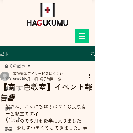
記事
全ての記事
放課後等デイサービスはぐくむ
全ての記事
2022年5月30日
読了時間: 1分
【南一色教室】イベント報
職員研修
告🌈
外出
皆さん、こんにちは！はぐくむ長泉南
職員
一色教室です🌝
イベント
早いもので５月も後半に入りました
ね。 少しずつ暑くなってきました。春
教室