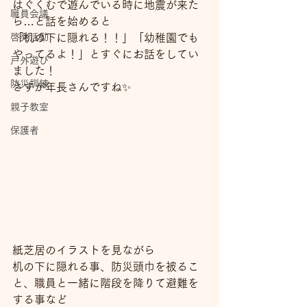
はぐくむで遊んでいる時に地震が来た
職員会議
ら…と話を始めると
啓発活動
「机の下に隠れる！！」「幼稚園でも
やってるよ！」とすぐにお話をしてい
戸外遊び
ました！
防災訓練
さすが年長さんですね✨
親子教室
保護者
紙芝居のイラストを見ながら
机の下に隠れる事、防災頭巾を被るこ
と、職員と一緒に階段を降りて避難を
する事など