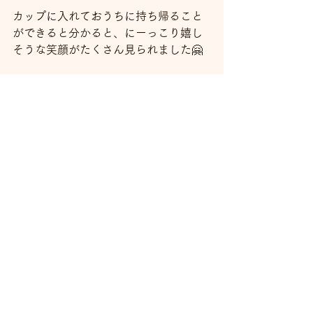
カップに入れておうちに持ち帰ること
ができると分かると、にーっこり嬉し
そうな笑顔がたくさん見られました🤗
以上、函南柏谷教室でした！
すべて表示
最新記事