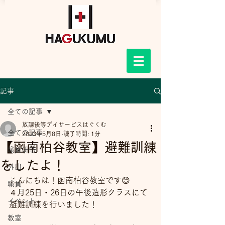
記事
全ての記事
放課後等デイサービスはぐくむ
全ての記事
2023年5月8日
読了時間: 1分
【函南柏谷教室】避難訓練
職員研修
をしたよ！
外出
こんにちは！函南柏谷教室です😊
職員
４月25日・26日の午後造形クラスにて
イベント
避難訓練を行いました！
教室