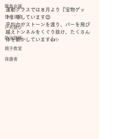
職員会議
運動クラスでは８月より『宝物ゲッ
啓発活動
ト』をしています😉
平均台やストーンを渡り、バーを飛び
戸外遊び
越えトンネルをくぐり抜け、たくさん
防災訓練
体を動かしています👍✨
親子教室
保護者