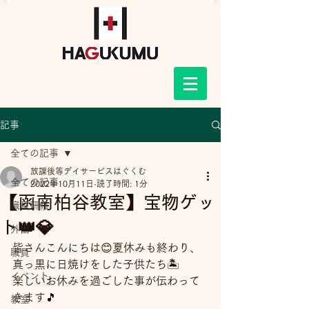
記事
全ての記事
放課後等デイサービスはぐくむ
全ての記事
2022年10月11日
読了時間: 1分
【函南柏谷教室】宝物ゲッ
職員研修
ト👑💎
外出
皆さんこんにちは😊夏休みも終わり、
職員
真っ黒に日焼けをした子供たち🏝️
イベント
楽しいお休みを過ごした事が伝わって
きます🎵
教室