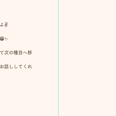
✌️
✨
て次の種目へ移
お話ししてくれ