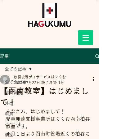
記事
全ての記事
放課後等デイサービスはぐくむ
全ての記事
2022年7月22日
読了時間: 1分
【函南教室】はじめまし
職員研修
て！
外出
みなさん、はじめまして！
職員
児童発達支援事業所はぐくむ函南柏谷
イベント
教室です。
４月１日より函南町役場近くの柏谷に
教室