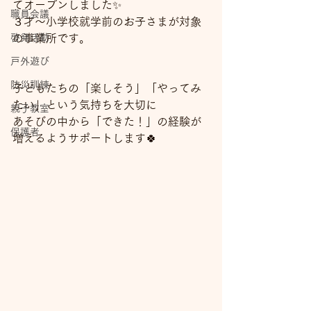
てオープンしました✨
職員会議
３才～小学校就学前のお子さまが対象
啓発活動
の事業所です。
戸外遊び
防災訓練
子どもたちの「楽しそう」「やってみ
たい」という気持ちを大切に
親子教室
あそびの中から「できた！」の経験が
保護者
増えるようサポートします🍀